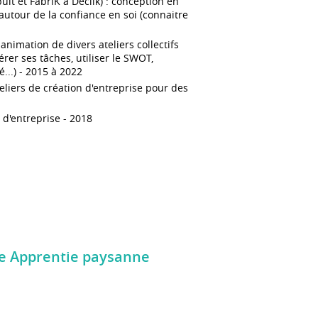
t et FabriK à Déclik) : conception en
autour de la confiance en soi (connaitre
nimation de divers ateliers collectifs
rer ses tâches, utiliser le SWOT,
é...) - 2015 à 2022
liers de création d'entreprise pour des
d'entreprise - 2018
te Apprentie paysanne