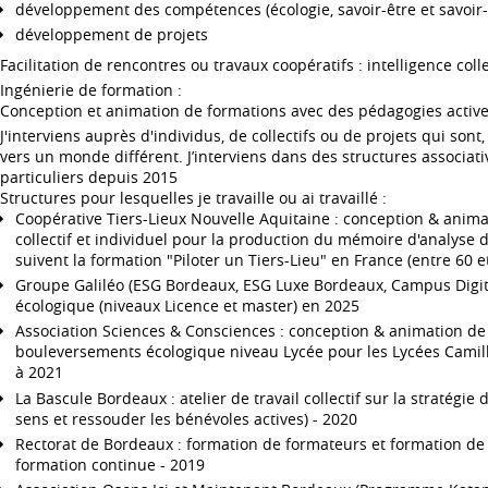
développement des compétences (écologie, savoir-être et savoir-
développement de projets
Facilitation de rencontres ou travaux coopératifs : intelligence collec
Ingénierie de formation :
Conception et animation de formations avec des pédagogies actives
J'interviens auprès d'individus, de collectifs ou de projets qui sont
vers un monde différent. J’interviens dans des structures associat
particuliers depuis 2015
Structures pour lesquelles je travaille ou ai travaillé :
Coopérative Tiers-Lieux Nouvelle Aquitaine : conception & ani
collectif et individuel pour la production du mémoire d'analyse d
suivent la formation "Piloter un Tiers-Lieu" en France (entre 60 e
Groupe Galiléo (ESG Bordeaux, ESG Luxe Bordeaux, Campus Digita
écologique (niveaux Licence et master) en 2025
Association Sciences & Consciences : conception & animation d
bouleversements écologique niveau Lycée pour les Lycées Camille
à 2021
La Bascule Bordeaux : atelier de travail collectif sur la stratégie 
sens et ressouder les bénévoles actives) - 2020
Rectorat de Bordeaux : formation de formateurs et formation de 
formation continue - 2019