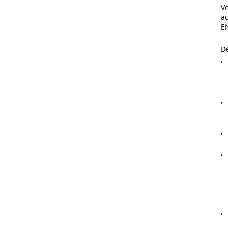
Ve
ac
EN
Dé