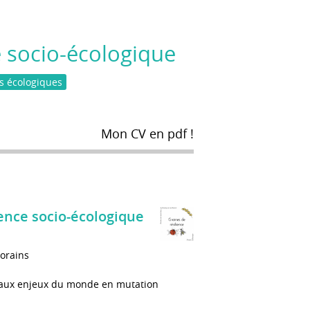
ce socio-écologique
s écologiques
Mon CV en pdf !
lience socio-écologique
porains
ace aux enjeux du monde en mutation