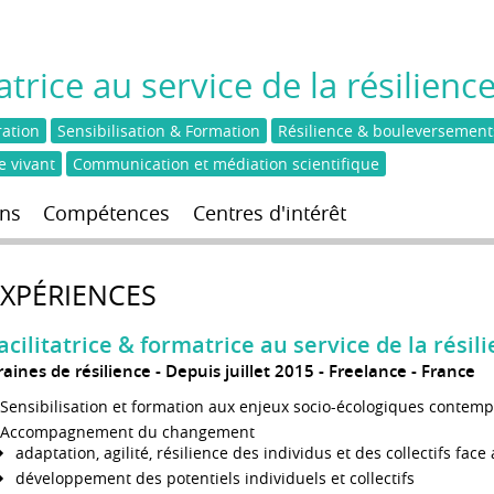
atrice au service de la résilien
ation
Sensibilisation & Formation
Résilience & bouleversement
e vivant
Communication et médiation scientifique
ns
Compétences
Centres d'intérêt
EXPÉRIENCES
acilitatrice & formatrice au service de la rési
raines de résilience
Depuis juillet 2015
Freelance
France
Sensibilisation et formation aux enjeux socio-écologiques contem
Accompagnement du changement
adaptation, agilité, résilience des individus et des collectifs f
développement des potentiels individuels et collectifs