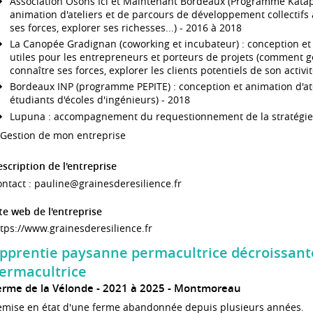
Association Osons Ici et Maintenant Bordeaux (Programme Katapul
animation d'ateliers et de parcours de développement collectifs 
ses forces, explorer ses richesses...) - 2016 à 2018
La Canopée Gradignan (coworking et incubateur) : conception et a
utiles pour les entrepreneurs et porteurs de projets (comment gé
connaître ses forces, explorer les clients potentiels de son activit
Bordeaux INP (programme PEPITE) : conception et animation d'ate
étudiants d'écoles d'ingénieurs) - 2018
Lupuna : accompagnement du requestionnement de la stratégie 
Gestion de mon entreprise
scription de l'entreprise
ntact :
pauline@grainesderesilience.fr
te web de l'entreprise
tps://www.grainesderesilience.fr
pprentie paysanne permacultrice décroissan
ermacultrice
erme de la Vélonde
2021 à 2025
Montmoreau
emise en état d'une ferme abandonnée depuis plusieurs années.