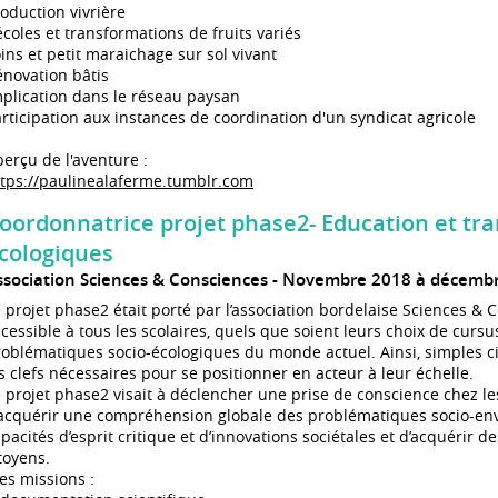
oduction vivrière
coles et transformations de fruits variés
ins et petit maraichage sur sol vivant
novation bâtis
plication dans le réseau paysan
rticipation aux instances de coordination d'un syndicat agricole
erçu de l'aventure :
ttps://paulinealaferme.tumblr.com
oordonnatrice projet phase2- Education et tra
cologiques
ssociation Sciences & Consciences
Novembre 2018 à décemb
 projet phase2 était porté par l’association bordelaise Sciences & 
cessible à tous les scolaires, quels que soient leurs choix de cursu
roblématiques socio-écologiques du monde actuel. Ainsi, simples 
s clefs nécessaires pour se positionner en acteur à leur échelle.
 projet phase2 visait à déclencher une prise de conscience chez l
’acquérir une compréhension globale des problématiques socio-en
pacités d’esprit critique et d’innovations sociétales et d’acquérir d
toyens.
es missions :