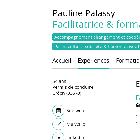
Pauline
Palassy
Facilitatrice & form
Accompagnement changement et coopér
Permaculture, sobriété & hamonie avec l
Accueil
Expériences
Formatio
54 ans
Permis de conduire
Créon (33670)
F
G
Site web
Ma veille
LinkedIn