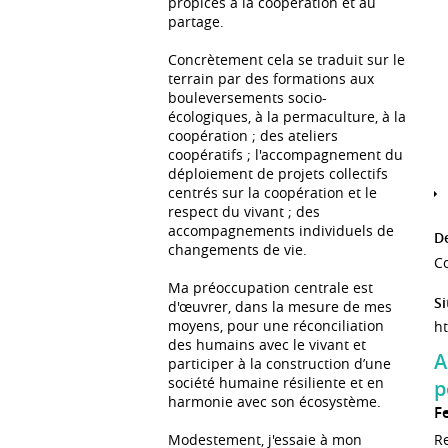
propices à la coopération et au
partage.
Concrètement cela se traduit sur le
terrain par des formations aux
bouleversements socio-
écologiques, à la permaculture, à la
coopération ; des ateliers
coopératifs ; l'accompagnement du
déploiement de projets collectifs
centrés sur la coopération et le
respect du vivant ; des
accompagnements individuels de
De
changements de vie.
Co
Ma préoccupation centrale est
Si
d'œuvrer, dans la mesure de mes
moyens, pour une réconciliation
ht
des humains avec le vivant et
A
participer à la construction d’une
société humaine résiliente et en
p
harmonie avec son écosystème.
F
R
Modestement, j'essaie à mon