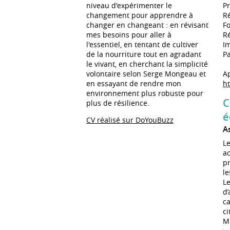
Pr
niveau d'expérimenter le
Ré
changement pour apprendre à
Fo
changer en changeant : en révisant
Ré
mes besoins pour aller à
Im
l'essentiel, en tentant de cultiver
Pa
de la nourriture tout en agradant
le vivant, en cherchant la simplicité
Ap
volontaire selon Serge Mongeau et
h
en essayant de rendre mon
environnement plus robuste pour
C
plus de résilience.
é
CV réalisé sur DoYouBuzz
A
Le
ac
p
le
Le
d
ca
ci
M