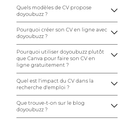
formations :
Quels modèles de CV propose
doyoubuzz ?
Une rubrique sur vos compétences :
Avec la formule gratuite :
votre CV en ligne avec un site
(hard skills / soft skills /
Pourquoi créer son CV en ligne avec
web à votre nom.
Je crée mon CV gratuitement !
logiciels maîtrisés)
Ajoutez également vos
doyoubuzz ?
Avec les formules payantes :
Certifications si vous en avez pour montrer
votre expertise.
Pourquoi utiliser doyoubuzz plutôt
Une section sur vos centres d'intérêt :
que Canva pour faire son CV en
ligne gratuitement ?
Je crée mon CV !
Créer mon CV en ligne
Quel est l'impact du CV dans la
recherche d'emploi ?
Une section sur vos réalisations :
Je crée mon CV gratuitement !
Que trouve-t-on sur le blog
doyoubuzz ?
Je crée mon CV !
le blog
doyoubuzz !