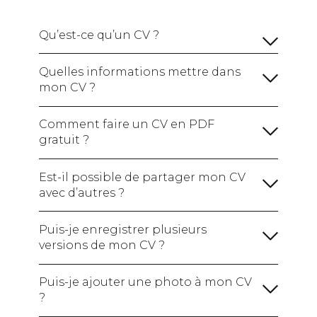
Qu’est-ce qu’un CV ?
Quelles informations mettre dans
mon CV ?
Vos informations personnelles :
Comment faire un CV en PDF
gratuit ?
Un titre de CV :
Le nom du poste que vous
visez, indispensable pour que le recruteur
Est-il possible de partager mon CV
comprenne bien votre profil d’un coup d’oeil.
avec d’autres ?
Une phrase d'introduction :
Puis-je enregistrer plusieurs
versions de mon CV ?
Une section sur votre expérience
professionnelle :
Puis-je ajouter une photo à mon CV
?
Une section sur vos études et vos