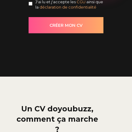
J'ai lu et j'accepte les
CGU
ainsi que
la
déclaration de confidentialité
Un CV doyoubuzz,
comment ça marche
?