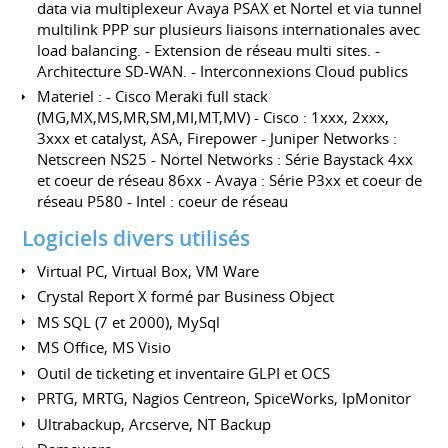
data via multiplexeur Avaya PSAX et Nortel et via tunnel
multilink PPP sur plusieurs liaisons internationales avec
load balancing. - Extension de réseau multi sites. -
Architecture SD-WAN. - Interconnexions Cloud publics
Materiel : - Cisco Meraki full stack
(MG,MX,MS,MR,SM,MI,MT,MV) - Cisco : 1xxx, 2xxx,
3xxx et catalyst, ASA, Firepower - Juniper Networks :
Netscreen NS25 - Nortel Networks : Série Baystack 4xx
et coeur de réseau 86xx - Avaya : Série P3xx et coeur de
réseau P580 - Intel : coeur de réseau
Logiciels divers utilisés
Virtual PC, Virtual Box, VM Ware
Crystal Report X formé par Business Object
MS SQL (7 et 2000), MySql
MS Office, MS Visio
Outil de ticketing et inventaire GLPI et OCS
PRTG, MRTG, Nagios Centreon, SpiceWorks, IpMonitor
Ultrabackup, Arcserve, NT Backup