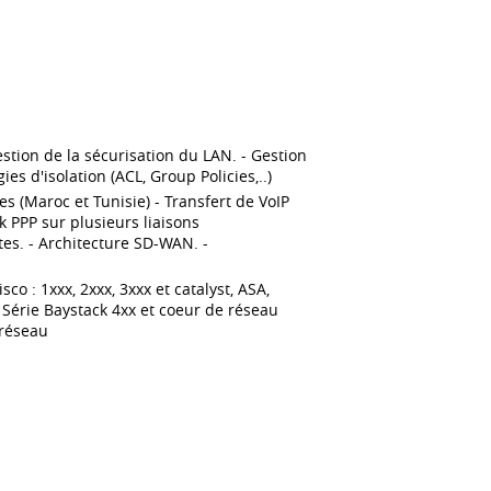
stion de la sécurisation du LAN. - Gestion
es d'isolation (ACL, Group Policies,..)
s (Maroc et Tunisie) - Transfert de VoIP
k PPP sur plusieurs liaisons
tes. - Architecture SD-WAN. -
o : 1xxx, 2xxx, 3xxx et catalyst, ASA,
 Série Baystack 4xx et coeur de réseau
 réseau