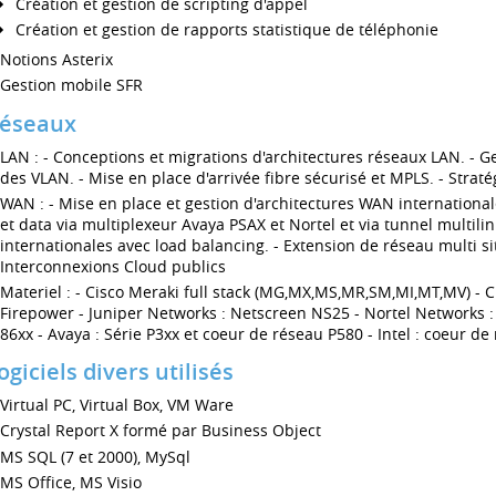
Création et gestion de scripting d'appel
Création et gestion de rapports statistique de téléphonie
Notions Asterix
Gestion mobile SFR
éseaux
LAN : - Conceptions et migrations d'architectures réseaux LAN. - Ge
des VLAN. - Mise en place d'arrivée fibre sécurisé et MPLS. - Stratégi
WAN : - Mise en place et gestion d'architectures WAN internationale
et data via multiplexeur Avaya PSAX et Nortel et via tunnel multilin
internationales avec load balancing. - Extension de réseau multi si
Interconnexions Cloud publics
Materiel : - Cisco Meraki full stack (MG,MX,MS,MR,SM,MI,MT,MV) - Cisc
Firepower - Juniper Networks : Netscreen NS25 - Nortel Networks :
86xx - Avaya : Série P3xx et coeur de réseau P580 - Intel : coeur de
ogiciels divers utilisés
Virtual PC, Virtual Box, VM Ware
Crystal Report X formé par Business Object
MS SQL (7 et 2000), MySql
MS Office, MS Visio