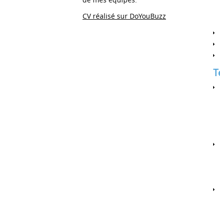
CV réalisé sur DoYouBuzz
T