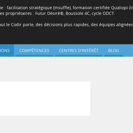
 facilitation stratégique (Insuffle), formation certifiée Qualiopi (
s propriétaires : Futur Désiré®, Boussole 4C, cycle ODCT.
ut le Codir porte, des décisions plus rapides, des équipes alignées 
IONS
COMPÉTENCES
CENTRES D'INTÉRÊT
BLOG