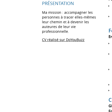
PRÉSENTATION
Ma mission : accompagner les
personnes à tracer elles-mêmes
leur chemin et à devenir les
auteures de leur vie
F
professionnelle.
En
CV réalisé sur DoYouBuzz
C
G
F