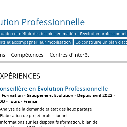
ution Professionnelle
tuation et définir des besoins en matière d'évolution professionnel
ents et accompagner leur mobilisation
Co-construire un plan d'ac
ns
Compétences
Centres d'intérêt
EXPÉRIENCES
onseillère en Evolution Professionnelle
D Formation - Groupement Evolution
Depuis avril 2022
DD
Tours
France
Analyse de la demande et état des lieux partagé
Elaboration de projet professionnel
Informations sur les dispositifs (formation, bilan de