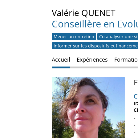
Valérie
QUENET
Conseillère en Evol
Mener un entretien
Co-analyser une si
Informer sur les dispositifs et financem
Accueil
Expériences
Formatio
C
I
C