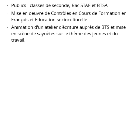
Publics : classes de seconde, Bac STAE et BTSA.
Mise en oeuvre de Contrôles en Cours de Formation en
Français et Education socioculturelle
Animation d'un atelier d'écriture auprès de BTS et mise
en scène de saynètes sur le thème des jeunes et du
travail.
Assistante de Français
Ecole Suisse de Barcelone
Octobre 2000 à juin
2001
Barcelone
Espagne
Public : classes de collège et lycée (tous niveaux)
Communication écrite et orale en autonomie et en
binôme avec un professeur
Préparation du DELF
FORMATIONS
Master Ingénierie et Fonctions
d'Accompagnement en Formation