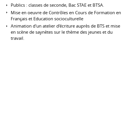
Publics : classes de seconde, Bac STAE et BTSA.
Mise en oeuvre de Contrôles en Cours de Formation en
Français et Education socioculturelle
Animation d'un atelier d'écriture auprès de BTS et mise
en scène de saynètes sur le thème des jeunes et du
travail.
Assistante de Français
Ecole Suisse de Barcelone
Octobre 2000 à juin
2001
Barcelone
Espagne
Public : classes de collège et lycée (tous niveaux)
Communication écrite et orale en autonomie et en
binôme avec un professeur
Préparation du DELF
FORMATIONS
Master Ingénierie et Fonctions
d'Accompagnement en Formation