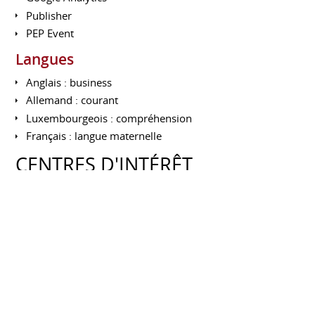
Publisher
PEP Event
Langues
Anglais : business
Allemand : courant
Luxembourgeois : compréhension
Français : langue maternelle
CENTRES D'INTÉRÊT
Réseaux professionnels
AQUITAINE
> Club des Entreprises CEBA : club territorial Nord
Bordeaux (depuis 2012)
> Villa Primrose : tournoi international BNP PARIBAS
Primrose (depuis 2011)
> APACOM Association des Professionnels Aquitains de
la Communication (depuis 2011)
> NEOMA Alumni : Animation de la Tribu Aquitaine