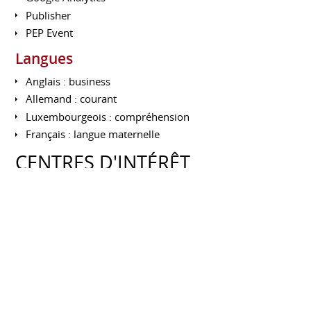
Publisher
PEP Event
Langues
Anglais : business
Allemand : courant
Luxembourgeois : compréhension
Français : langue maternelle
CENTRES D'INTÉRÊT
Réseaux professionnels
AQUITAINE
> Club des Entreprises CEBA : club territorial Nord
Bordeaux (depuis 2012)
> Villa Primrose : tournoi international BNP PARIBAS
Primrose (depuis 2011)
> APACOM Association des Professionnels Aquitains de
la Communication (depuis 2011)
> NEOMA Alumni : Animation de la Tribu Aquitaine