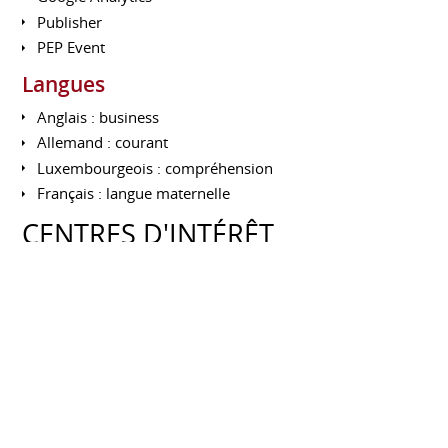
Publisher
PEP Event
Langues
Anglais : business
Allemand : courant
Luxembourgeois : compréhension
Français : langue maternelle
CENTRES D'INTÉRÊT
Réseaux professionnels
AQUITAINE
> Club des Entreprises CEBA : club territorial Nord
Bordeaux (depuis 2012)
> Villa Primrose : tournoi international BNP PARIBAS
Primrose (depuis 2011)
> APACOM Association des Professionnels Aquitains de
la Communication (depuis 2011)
> NEOMA Alumni : Animation de la Tribu Aquitaine