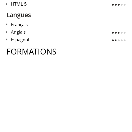
HTML 5
Langues
Français
Anglais
Espagnol
FORMATIONS
Licence Profesionnelle CoLibre (Chef de
projet Communication et utilisation des
Logiciels libres)
INSTITUT DE LA COMMUNICATION - UNIVERSITÉ
LYON 2
Septembre 2016 à août 2017
Licence 3 Informatique
IM²AG GRENOBLE
Septembre 2015 à juillet 2016