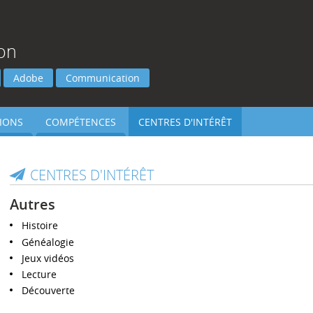
on
Adobe
Communication
IONS
COMPÉTENCES
CENTRES D'INTÉRÊT
CENTRES D'INTÉRÊT
Autres
Histoire
Généalogie
Jeux vidéos
Lecture
Découverte