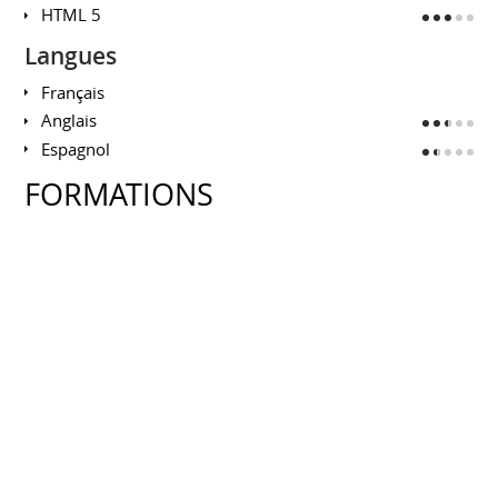
HTML 5
Langues
Français
Anglais
Espagnol
FORMATIONS
Licence Profesionnelle CoLibre (Chef de
projet Communication et utilisation des
Logiciels libres)
INSTITUT DE LA COMMUNICATION - UNIVERSITÉ
LYON 2
Septembre 2016 à août 2017
Licence 3 Informatique
IM²AG GRENOBLE
Septembre 2015 à juillet 2016