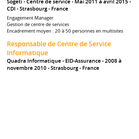
Sogeti - Centre de service
Mai 2011 à avril 2015
CDI
Strasbourg
France
Engagement Manager
Gestion de centre de services
Encadrement moyen : 20 à 50 personnes en multisites
Responsable de Centre de Service
Informatique
Quadra Informatique - EID-Assurance
2008 à
novembre 2010
Strasbourg
France
Encadrement moyen : 10 personnes
Consultant maîtrise d’ouvrage
Monétique
Ludorf Partner - Société Générale
2007 à 2008
Strasbourg
France
Etablissement cahier des charges, réponse appel d’offres,
choix de solution, pilotage et intermédiaire entre les
utilisateurs, chefs produits et sociétés prestataire externe,