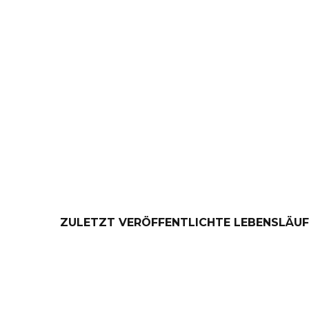
Unsere CV-Vorlagen
Unser T
Zuletz
ZULETZT VERÖFFENTLICHTE LEBENSLÄUF