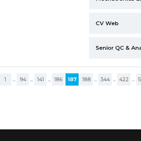
CV Web
Senior QC & Ana
1
...
94
...
141
...
186
187
188
...
344
...
422
...