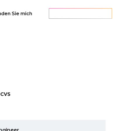
nden Sie mich
Lebenslauf erstellen
nsläufe
 CVS
ngineer