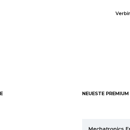
eam
Verbi
t veröffentlichte Lebe
E
NEUESTE PREMIUM
Mechatronics E