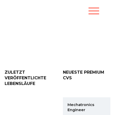
menu
Zuletzt veröffentlichte
Lebensläufe
ZULETZT
NEUESTE PREMIUM
VERÖFFENTLICHTE
CVS
LEBENSLÄUFE
Mechatronics
Engineer