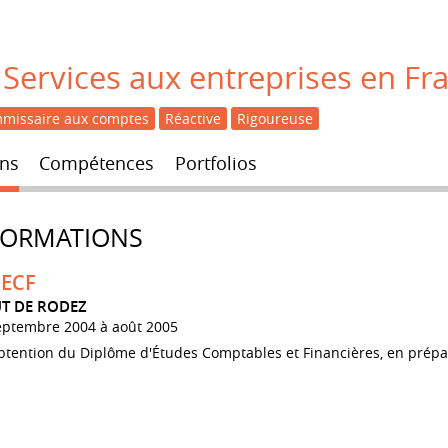
Services aux entreprises en Fr
missaire aux comptes
Réactive
Rigoureuse
ns
Compétences
Portfolios
FORMATIONS
ECF
UT DE RODEZ
eptembre 2004 à août 2005
tention du Diplôme d'Études Comptables et Financières, en prépar