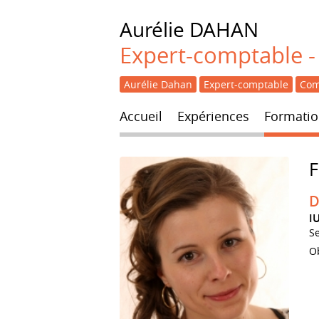
Aurélie
DAHAN
Expert-comptable - 
Aurélie Dahan
Expert-comptable
Com
Accueil
Expériences
Formatio
D
I
S
Ob