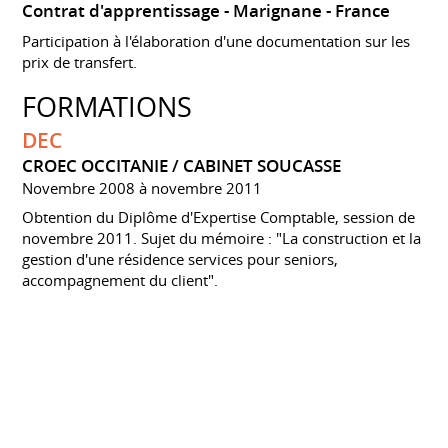
Contrat d'apprentissage
Marignane
France
Participation à l'élaboration d'une documentation sur les
prix de transfert.
FORMATIONS
DEC
CROEC OCCITANIE / CABINET SOUCASSE
Novembre 2008 à novembre 2011
Obtention du Diplôme d'Expertise Comptable, session de
novembre 2011. Sujet du mémoire : "La construction et la
gestion d'une résidence services pour seniors,
accompagnement du client".
DESCF
ISEC D'AIX EN PROVENCE
Janvier 2007 à décembre 2007
Diplôme d'Études Supérieures Comptables et Financières,
obtenu par alternance. Contrat d'apprentissage chez
Eurocopter, filiale EADS.