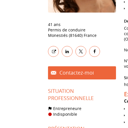
De
41 ans
Co
Permis de conduire
co
Monestiés (81640) France
(O
N
N'
vo
Contactez-moi
Si
h
SITUATION
E
PROFESSIONNELLE
C
Entrepreneure
Indisponible