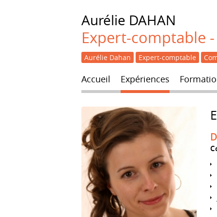
Aurélie
DAHAN
Expert-comptable - 
Aurélie Dahan
Expert-comptable
Com
Accueil
Expériences
Formatio
D
C