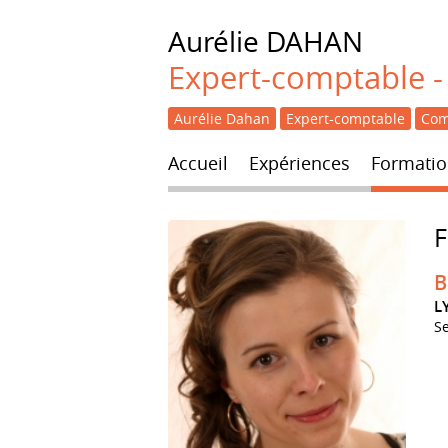
Aurélie
DAHAN
Expert-comptable - 
Aurélie Dahan
Expert-comptable
Com
Accueil
Expériences
Formatio
B
L
S