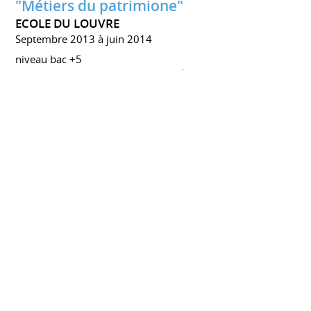
"Métiers du patrimione"
ECOLE DU LOUVRE
Septembre 2013 à juin 2014
niveau bac +5
Le parcours professionnalisant "Métiers du patrimoine"
prépare aux métiers de la régie et de la documentation
des œuvres en musées.
Séminaire de muséologie canadienne
UNIVERSITÉ DE MONTRÉAL
Juin 2013 à septembre 2013
formation non diplômante ;
1 jour et demi de formation et de rencontres avec les
professionnels des musées, visites de musées (Montréal,
Québec, Ottawa) ;
3 jours et demi de travail en musée avec la mission
"Développer des séries d'activités destinées aux familles
dans un musée d'histoire" en lien avec les collections de
jeux et de divertissement, au Service de l'action éducative
et culturelle du Musée Stewart: