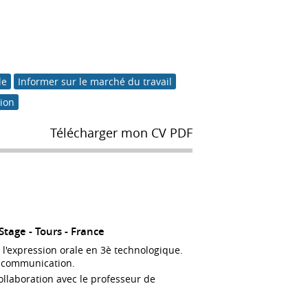
le
Informer sur le marché du travail
tion
Télécharger mon CV PDF
Stage
Tours
France
l'expression orale en 3è technologique.
de communication.
ollaboration avec le professeur de