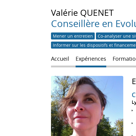
Valérie
QUENET
Conseillère en Evol
Mener un entretien
Co-analyser une si
Informer sur les dispositifs et financem
Accueil
Expériences
Formatio
C
L