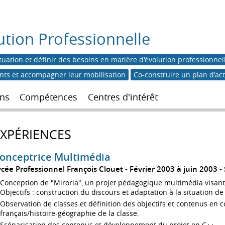
ution Professionnelle
tuation et définir des besoins en matière d'évolution professionnel
ents et accompagner leur mobilisation
Co-construire un plan d'ac
ns
Compétences
Centres d'intérêt
EXPÉRIENCES
onceptrice Multimédia
ycée Professionnel François Clouet
Février 2003 à juin 2003
Conception de "Miroria", un projet pédagogique multimédia visant 
Objectifs : construction du discours et adaptation à la situation 
Observation de classes et définition des objectifs et contenus en c
français/histoire-géographie de la classe.
Scénarisation des contenus et développement du projet en C++