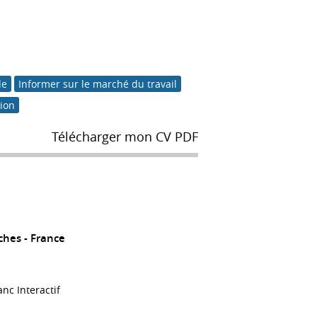
le
Informer sur le marché du travail
tion
Télécharger mon CV PDF
ches
France
nc Interactif