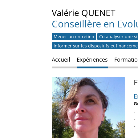
Valérie
QUENET
Conseillère en Evol
Mener un entretien
Co-analyser une si
Informer sur les dispositifs et financem
Accueil
Expériences
Formatio
E
G