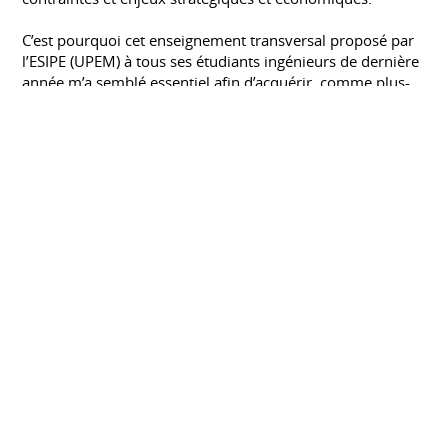
C’est pourquoi cet enseignement transversal proposé par
l’ESIPE (UPEM) à tous ses étudiants ingénieurs de dernière
année m’a semblé essentiel afin d’acquérir, comme plus-
value de mon diplôme, des savoir-être et savoir-faire dans
les domaines fondamentaux de la gestion d’entreprise :
marketing, comptabilité et analyse financière,
management, ressources humaines et droit.
TOEIC, Score de 960/990
TEST OF ENGLISH FOR INTERNATIONAL
COMMUNICATION
Depuis mai 2016
Dernier semestre de DUT effectué à
l'étranger
CÉGEP DE LÉVIS-LAUZON, QUÉBEC
Janvier 2014 à juin 2014
Dernier semestre du DUT effectué au Québec, au Cégep
de Lévis-Lauzon, parcours Techniques de l'Informatique -