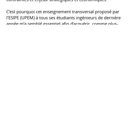
C’est pourquoi cet enseignement transversal proposé par
l’ESIPE (UPEM) à tous ses étudiants ingénieurs de dernière
année m’a semblé essentiel afin d’acquérir, comme plus-
value de mon diplôme, des savoir-être et savoir-faire dans
les domaines fondamentaux de la gestion d’entreprise :
marketing, comptabilité et analyse financière,
management, ressources humaines et droit.
TOEIC, Score de 960/990
TEST OF ENGLISH FOR INTERNATIONAL
COMMUNICATION
Depuis mai 2016
Dernier semestre de DUT effectué à
l'étranger
CÉGEP DE LÉVIS-LAUZON, QUÉBEC
Janvier 2014 à juin 2014
Dernier semestre du DUT effectué au Québec, au Cégep
de Lévis-Lauzon, parcours Techniques de l'Informatique -