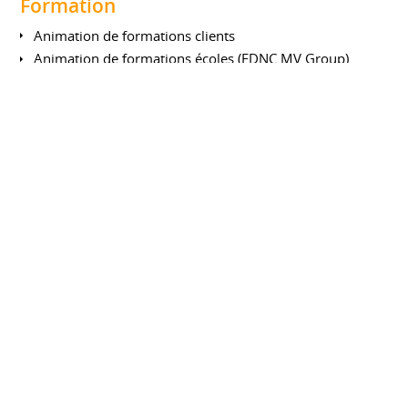
Formation
Animation de formations clients
Animation de formations écoles (EDNC MV Group)
Marketing
Marketing stratégique opérationnel
Veille stratégique
Elaboration d'un plan d'action commerciale
Relation Client
Négociation B to B
FORMATIONS
Formation Chef de Projet
Webmarketing et Conception de Site
FACULTÉ DES MÉTIERS KER-LANN
Septembre 2013 à juin 2014
Responsable de Développement