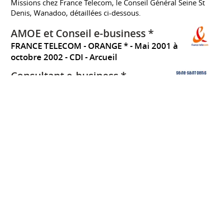
Missions chez France Telecom, le Conseil Général Seine St
Denis, Wanadoo, détaillées ci-dessous.
AMOE et Conseil e-business *
FRANCE TELECOM - ORANGE *
Mai 2001 à
octobre 2002
CDI
Arcueil
Consultant e-business *
CONSEIL GENERAL SEINE-SAINT-DENIS *
Octobre 2002 à octobre 2003
CDI
Bobigny
France
AMOA et Conseil e-business *
FRANCE TELECOM - ORANGE (ex WANADOO)
*
Décembre 2003 à janvier 2004
CDI
Issy-
Les-Moulineaux
France
Chef de projet banque à
distance
CREDIT DU NORD
Octobre 2000 à