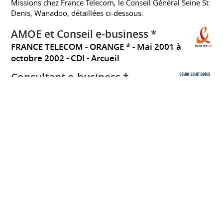
Missions chez France Telecom, le Conseil Général Seine St
Denis, Wanadoo, détaillées ci-dessous.
AMOE et Conseil e-business *
FRANCE TELECOM - ORANGE *
Mai 2001 à
octobre 2002
CDI
Arcueil
Consultant e-business *
CONSEIL GENERAL SEINE-SAINT-DENIS *
Octobre 2002 à octobre 2003
CDI
Bobigny
France
AMOA et Conseil e-business *
FRANCE TELECOM - ORANGE (ex WANADOO)
*
Décembre 2003 à janvier 2004
CDI
Issy-
Les-Moulineaux
France
Chef de projet banque à
distance
CREDIT DU NORD
Octobre 2000 à