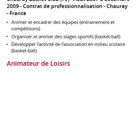
2009
Contrat de professionnalisation
Chauray
France
Animer et encadrer des équipes (entrainement et
compétitions)
Organiser et animer des stages sportifs (basket-ball)
Développer l'activité de l'association en milieu scolaire
(basket-ball)
Animateur de Loisirs
Ensemble Socioclturel Niortais (79)
Octobre
2007 à juin 2009
CDD
Niort
France
Animer et gérer des groupes de mineurs
Animateur et Directeur
Commune de Vouillé (79)
Juillet 2008 à août
2009
CDD
Vouillé
France
Animer et gérer des groupes de mineurs
Organiser et gérer des séjours de vacances pour