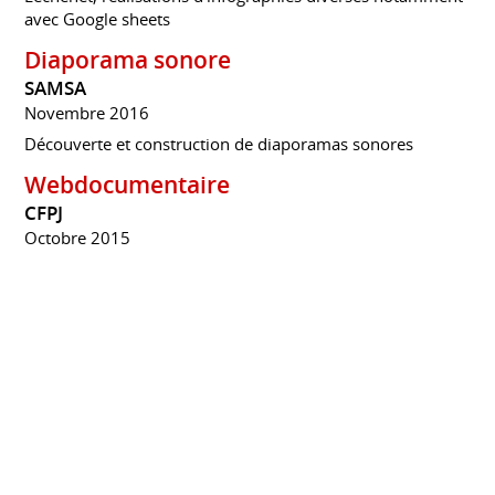
avec Google sheets
Diaporama sonore
SAMSA
Novembre 2016
Découverte et construction de diaporamas sonores
Webdocumentaire
CFPJ
Octobre 2015
Formation au webdocumentaire. Découvert de divers
logiciels, notamment Racontr
Cursus web expert
SAMSA
Décembre 2014
Editing web, datavisualisation, gestion de projets, code
pour journalisme, son, vidéo par mobile
Montage sur Adobe Premiere