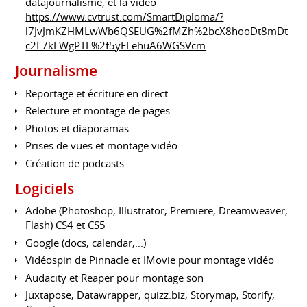
datajournalisme, et la vidéo
https://www.cvtrust.com/SmartDiploma/?
l7JvJmKZHMLwWb6QSEUG%2fMZh%2bcX8hooDt8mDt
c2L7kLWgPTL%2f5yELehuA6WGSVcm
Journalisme
Reportage et écriture en direct
Relecture et montage de pages
Photos et diaporamas
Prises de vues et montage vidéo
Création de podcasts
Logiciels
Adobe (Photoshop, Illustrator, Premiere, Dreamweaver,
Flash) CS4 et CS5
Google (docs, calendar,...)
Vidéospin de Pinnacle et IMovie pour montage vidéo
Audacity et Reaper pour montage son
Juxtapose, Datawrapper, quizz.biz, Storymap, Storify,