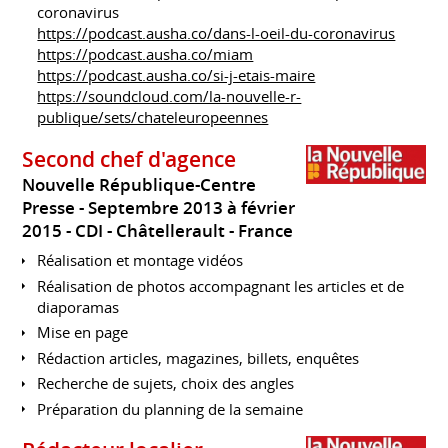
coronavirus
https://podcast.ausha.co/dans-l-oeil-du-coronavirus
https://podcast.ausha.co/miam
https://podcast.ausha.co/si-j-etais-maire
https://soundcloud.com/la-nouvelle-r-
publique/sets/chateleuropeennes
Second chef d'agence
Nouvelle République-Centre
Presse
Septembre 2013 à février
2015
CDI
Châtellerault
France
Réalisation et montage vidéos
Réalisation de photos accompagnant les articles et de
diaporamas
Mise en page
Rédaction articles, magazines, billets, enquêtes
Recherche de sujets, choix des angles
Préparation du planning de la semaine