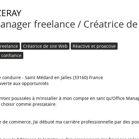
ERAY
anager freelance / Créatrice de 
Freelance
Créatrice de site Web
Réactive et proactive
e confiance
e conduire
Saint Médard en Jalles (33160) France
verte aux opportunités
m’ont poussées à m’installer à mon compte en tant qu’Office Manage
 choisir comme prestataire.
 de commerce, j’ai débuté ma carrière professionnelle par des post