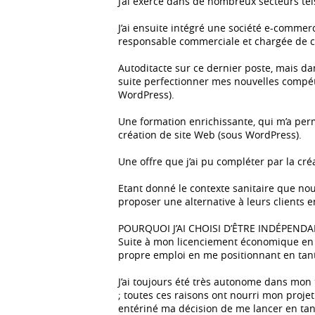
J’ai exercé dans de nombreux secteurs tels
J’ai ensuite intégré une société e-comme
responsable commerciale et chargée de c
Autoditacte sur ce dernier poste, mais d
suite perfectionner mes nouvelles compé
WordPress).
Une formation enrichissante, qui m’a per
création de site Web (sous WordPress).
Une offre que j’ai pu compléter par la c
Etant donné le contexte sanitaire que no
proposer une alternative à leurs clients e
POURQUOI J’AI CHOISI D’ÊTRE INDÉPENDA
Suite à mon licenciement économique en 2
propre emploi en me positionnant en tant q
J’ai toujours été très autonome dans mon t
; toutes ces raisons ont nourri mon projet
entériné ma décision de me lancer en ta