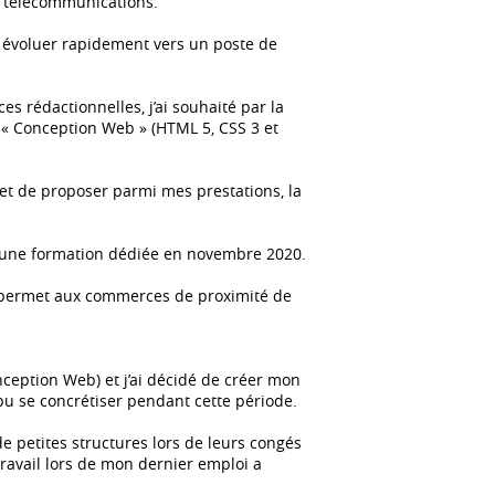
es télécommunications.
r évoluer rapidement vers un poste de
 rédactionnelles, j’ai souhaité par la
« Conception Web » (HTML 5, CSS 3 et
t de proposer parmi mes prestations, la
t une formation dédiée en novembre 2020.
et permet aux commerces de proximité de
ception Web) et j’ai décidé de créer mon
 pu se concrétiser pendant cette période.
de petites structures lors de leurs congés
étravail lors de mon dernier emploi a