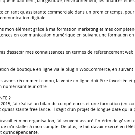
 que le bâtiment, la logistique, l’environnement, les finances et l
rce en tant qu’assistante commerciale dans un premier temps, pou
ommunication digitale.
ans mon élément grâce à ma formation marketing et mes compétences
tences en communication numérique en suivant une formation en 
mis d’asseoir mes connaissances en termes de référencement web e
réation de boutique en ligne via le plugin WooCommerce, en suivan
us avons récemment connu, la vente en ligne doit être favorisée 
n numérisant leur offre.
NTE ?
015, j’ai réalisé un bilan de compétences et une formation (en con
u’assistante free-lance. Il s’agit d’un projet de longue date qui a
ravail et mon organisation, j’ai souvent assuré l’intérim de gérant 
 de m’installer à mon compte. De plus, le fait d’avoir exercé en tél
nt qu’indépendante.