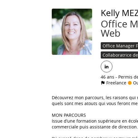
Kelly
MEZ
Office M
Web
Office Manager 
Collaboratrice d
46 ans
Permis d
Freelance
Ou
Découvrez mon parcours, les raisons qui 
quels sont mes atouts qui vous feront me
MON PARCOURS
Issue d’une formation supérieure en école
commerciale puis assistante de direction.