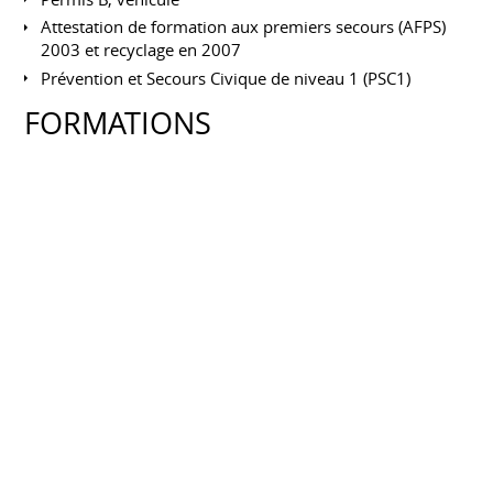
Attestation de formation aux premiers secours (AFPS)
2003 et recyclage en 2007
Prévention et Secours Civique de niveau 1 (PSC1)
FORMATIONS
ISO/IEC 27001:2022 - Management de la
Sécurité de l'Information – Foundation
GLOBAL KNOWLEDGE
Mars 2026
Maîtrise des meilleures pratiques internationales pour la
mise en œuvre d'un Système de Management de la
Sécurité de l'Information (SMSI). L'approche n'est plus
seulement technique (firewalls, mots de passe), mais
organisationnelle et stratégique.
Prince2®
ORSYS
Octobre 2018
Dans le cadre de mon CPF j'ai choisi de parfaire mes