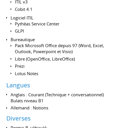
ITIL v3
Cobit 4.1
Logiciel ITIL
Pythéas Service Center
GLPI
Bureautique
Pack Microsoft Office depuis 97 (Word, Excel,
Outlook, Powerpoint et Visio)
Libre (OpenOffice, LibreOffice)
Prezi
Lotus Notes
Langues
Anglais : Courant (Technique + conversationnel)
Bulats niveau B1
Allemand : Notions
Diverses
Permis B, véhiculé