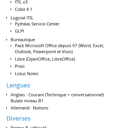
ITIL v3
Cobit 4.1
Logiciel ITIL
Pythéas Service Center
GLPI
Bureautique
Pack Microsoft Office depuis 97 (Word, Excel,
Outlook, Powerpoint et Visio)
Libre (OpenOffice, LibreOffice)
Prezi
Lotus Notes
Langues
Anglais : Courant (Technique + conversationnel)
Bulats niveau B1
Allemand : Notions
Diverses
Permis B, véhiculé