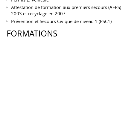
Attestation de formation aux premiers secours (AFPS)
2003 et recyclage en 2007
Prévention et Secours Civique de niveau 1 (PSC1)
FORMATIONS
ISO/IEC 27001:2022 - Management de la
Sécurité de l'Information – Foundation
GLOBAL KNOWLEDGE
Mars 2026
Maîtrise des meilleures pratiques internationales pour la
mise en œuvre d'un Système de Management de la
Sécurité de l'Information (SMSI). L'approche n'est plus
seulement technique (firewalls, mots de passe), mais
organisationnelle et stratégique.
Prince2®
ORSYS
Octobre 2018
Dans le cadre de mon CPF j'ai choisi de parfaire mes