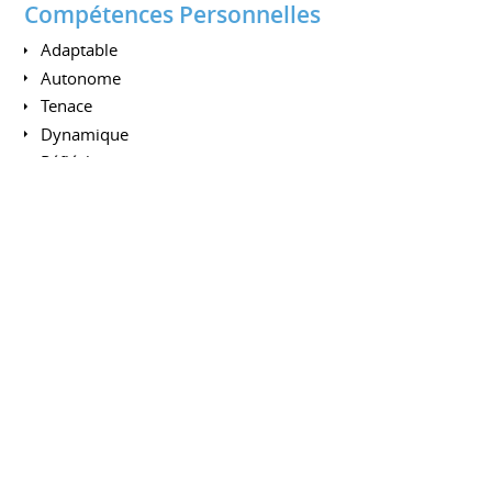
Compétences Personnelles
Adaptable
Autonome
Tenace
Dynamique
Réfléchi
Rigoureux
Sens du service
Esprit d'équipe
Compétences Fonctionnelles
(Enseignement, Gestion Projet)
Formation
Enseignement
Gestion de projet
MOE
MOA