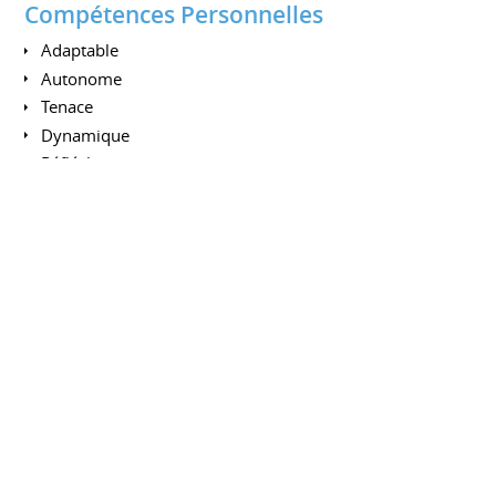
Compétences Personnelles
Adaptable
Autonome
Tenace
Dynamique
Réfléchi
Rigoureux
Sens du service
Esprit d'équipe
Compétences Fonctionnelles
(Enseignement, Gestion Projet)
Formation
Enseignement
Gestion de projet
MOE
MOA