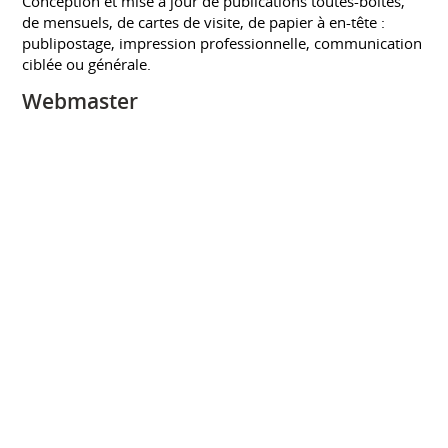
Conception et mise à jour de publications toutes-boîtes,
de mensuels, de cartes de visite, de papier à en-tête :
publipostage, impression professionnelle, communication
ciblée ou générale.
Webmaster
Conception et mise à jour de sites internet.
PORTFOLIOS
Douane