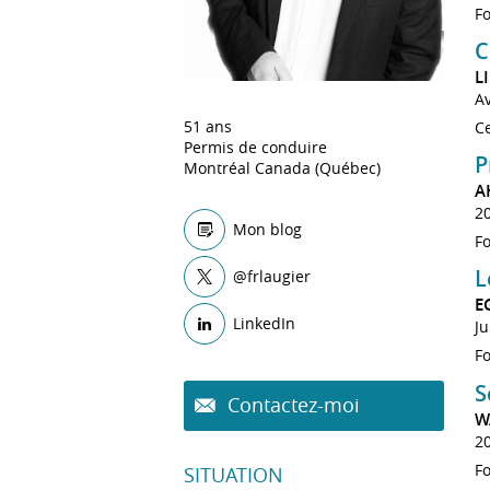
F
C
L
A
51 ans
Ce
Permis de conduire
P
Montréal Canada (Québec)
A
2
Mon blog
Fo
L
@frlaugier
E
LinkedIn
Ju
Fo
S
Contactez-moi
W
2
Fo
SITUATION