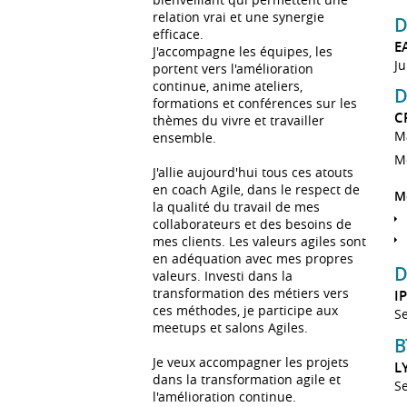
relation vrai et une synergie
D
efficace.
E
J'accompagne les équipes, les
Ju
portent vers l'amélioration
continue, anime ateliers,
D
formations et conférences sur les
C
thèmes du vivre et travailler
Ma
ensemble.
M
J'allie aujourd'hui tous ces atouts
en coach Agile, dans le respect de
M
la qualité du travail de mes
collaborateurs et des besoins de
mes clients. Les valeurs agiles sont
en adéquation avec mes propres
D
valeurs. Investi dans la
transformation des métiers vers
I
ces méthodes, je participe aux
S
meetups et salons Agiles.
B
Je veux accompagner les projets
L
dans la transformation agile et
S
l'amélioration continue.