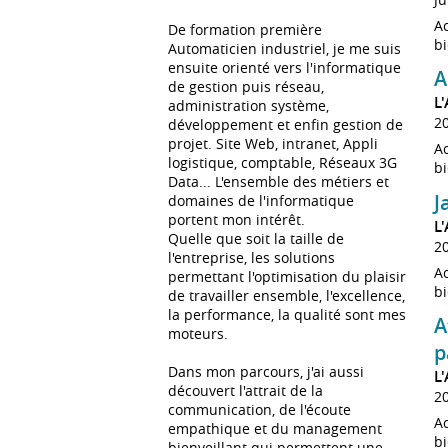
Ac
De formation première
bi
Automaticien industriel, je me suis
ensuite orienté vers l'informatique
A
de gestion puis réseau,
L
administration système,
2
développement et enfin gestion de
projet. Site Web, intranet, Appli
Ac
logistique, comptable, Réseaux 3G
bi
Data... L'ensemble des métiers et
J
domaines de l'informatique
portent mon intérêt.
L
Quelle que soit la taille de
2
l'entreprise, les solutions
Ac
permettant l'optimisation du plaisir
bi
de travailler ensemble, l'excellence,
la performance, la qualité sont mes
A
moteurs.
p
Dans mon parcours, j'ai aussi
L
découvert l'attrait de la
2
communication, de l'écoute
Ac
empathique et du management
bi
bienveillant qui permettent une