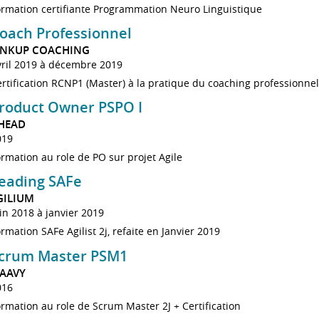
ormation certifiante Programmation Neuro Linguistique
oach Professionnel
INKUP COACHING
vril 2019 à décembre 2019
rtification RCNP1 (Master) à la pratique du coaching professionnel 
roduct Owner PSPO I
HEAD
019
rmation au role de PO sur projet Agile
eading SAFe
GILIUM
in 2018 à janvier 2019
rmation SAFe Agilist 2j, refaite en Janvier 2019
crum Master PSM1
AAVY
016
rmation au role de Scrum Master 2J + Certification