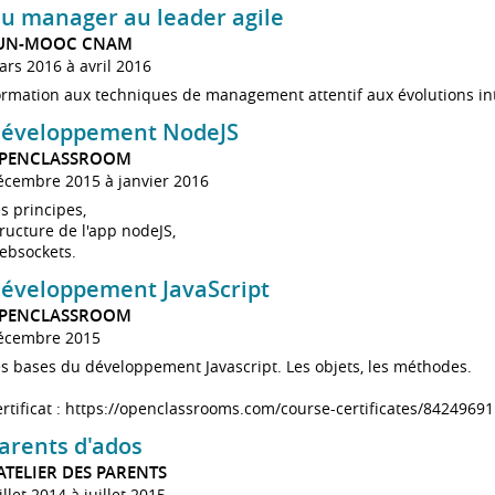
u manager au leader agile
UN-MOOC CNAM
rs 2016 à avril 2016
rmation aux techniques de management attentif aux évolutions int
éveloppement NodeJS
PENCLASSROOM
écembre 2015 à janvier 2016
s principes,
ructure de l'app nodeJS,
ebsockets.
éveloppement JavaScript
PENCLASSROOM
écembre 2015
s bases du développement Javascript. Les objets, les méthodes.
rtificat :
https://openclassrooms.com/course-certificates/84249691
arents d'ados
'ATELIER DES PARENTS
illet 2014 à juillet 2015