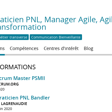
aticien PNL, Manager Agile, Agil
transformation
métier transverse
Communication Bienveillante
ns
Compétences
Centres d'intérêt
Blog
FORMATIONS
crum Master PSMII
CRUM.ORG
020
raticien PNL Bandler
. LAGRENAUDIE
in 2020