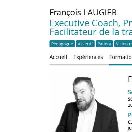
François
LAUGIER
Executive Coach, Pr
Facilitateur de la 
Pédagogue
Assertif
Patient
Vision 
Accueil
Expériences
Formatio
S
S
2
P
C
Ju