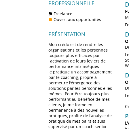
PROFESSIONNELLE
D
F
Freelance
Ma
Ouvert aux opportunités
Fo
PRÉSENTATION
D
O
Mon crédo est de rendre les
D
organisations et les personnes
Le
toujours plus efficaces par
St
l'activation de leurs leviers de
W
performance intrinsèques.
Je pratique un accompagnement
D
par le coaching, propre à
O
permettre l'émergence des
D
solutions par les personnes elles
mêmes. Pour être toujours plus
Le
performant au bénéfice de mes
clients, je me forme en
Ce
permanence à des nouvelles
P
pratiques, profite de l'analyse de
pratique de mes pairs et suis
L
supervisé par un coach senior.
Ju