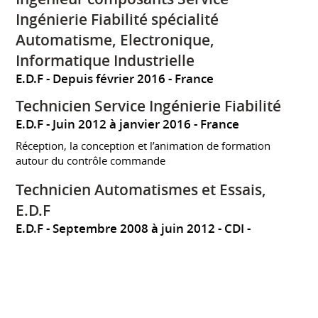
Ingénierie Fiabilité spécialité
Automatisme, Electronique,
Informatique Industrielle
E.D.F
Depuis février 2016
France
Technicien Service Ingénierie Fiabilité
E.D.F
Juin 2012 à janvier 2016
France
Réception, la conception et l’animation de formation
autour du contrôle commande
Technicien Automatismes et Essais,
E.D.F
E.D.F
Septembre 2008 à juin 2012
CDI
Flamanville
France
Technicien automatismes et essais sur la future tranche
nucléaire E.P.R. Participation à une recette de système en
Allemagne chez Siemens à Erlangen (Allemagne). En
mission chez Areva - La Défense pour la participation à la