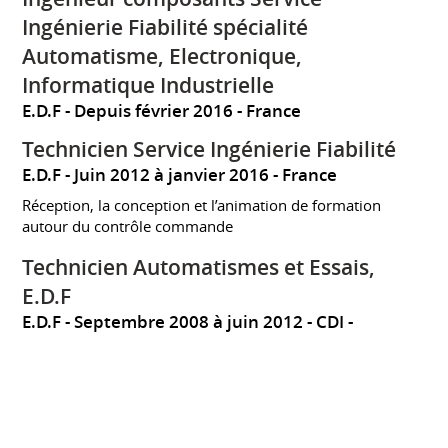
Ingénierie Fiabilité spécialité
Automatisme, Electronique,
Informatique Industrielle
E.D.F
Depuis février 2016
France
Technicien Service Ingénierie Fiabilité
E.D.F
Juin 2012 à janvier 2016
France
Réception, la conception et l’animation de formation
autour du contrôle commande
Technicien Automatismes et Essais,
E.D.F
E.D.F
Septembre 2008 à juin 2012
CDI
Flamanville
France
Technicien automatismes et essais sur la future tranche
nucléaire E.P.R. Participation à une recette de système en
Allemagne chez Siemens à Erlangen (Allemagne). En
mission chez Areva - La Défense pour la participation à la