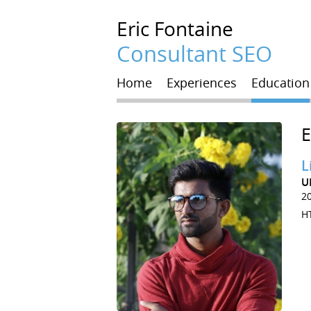
Eric
Fontaine
Consultant SEO
Home
Experiences
Education
L
U
2
HT