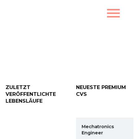
menu
Zuletzt veröffentlichte
Lebensläufe
ZULETZT
NEUESTE PREMIUM
VERÖFFENTLICHTE
CVS
LEBENSLÄUFE
Mechatronics
Engineer