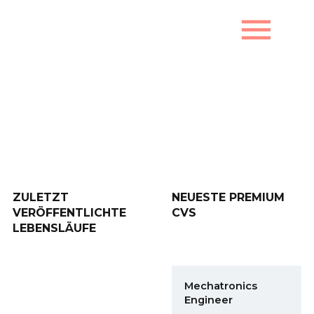
menu
Zuletzt veröffentlichte
Lebensläufe
ZULETZT
NEUESTE PREMIUM
VERÖFFENTLICHTE
CVS
LEBENSLÄUFE
Mechatronics
Engineer