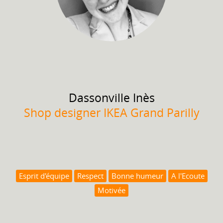
Dassonville
Inès
Shop designer IKEA Grand Parilly
Esprit d'équipe
Respect
Bonne humeur
A l'Ecoute
Motivée