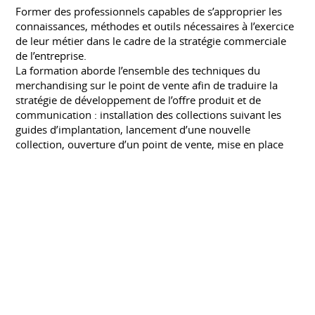
Former des professionnels capables de s’approprier les
connaissances, méthodes et outils nécessaires à l’exercice
de leur métier dans le cadre de la stratégie commerciale
de l’entreprise.
La formation aborde l’ensemble des techniques du
merchandising sur le point de vente afin de traduire la
stratégie de développement de l’offre produit et de
communication : installation des collections suivant les
guides d’implantation, lancement d’une nouvelle
collection, ouverture d’un point de vente, mise en place
d’un nouveau concept.
Décorateur Merchandiser
CEPRECO
Septembre 2014 à septembre 2016
DIPLÔME PROFESSIONNEL RECONNU PAR L’ETAT DE
DÉCORATEUR-MERCHANDISER DE NIVEAU III (BAC +2)
Être capable de créer des structures volume (stands,
aménagement d’espaces commerciaux ou
événementiels…) et de mettre en scène des produits dans