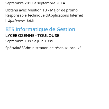
Septembre 2013 à septembre 2014
Obtenu avec Mention TB - Major de promo
Responsable Technique d'Applications Internet
http://www.rtai.fr
BTS Informatique de Gestion
LYCÉE OZENNE - TOULOUSE
Septembre 1997 à juin 1999
Spécialité "Administration de réseaux locaux"
Bac Littéraire
LYCÉE OZENNE - TOULOUSE
Septembre 1997
Option Mathématiques
Langues Anglais, Espagnol
COMPÉTENCES
Compétences métier
Gestion de projets