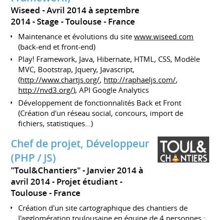
Wiseed
Avril 2014 à septembre
2014
Stage
Toulouse
France
Maintenance et évolutions du site
www.wiseed.com
(back-end et front-end)
Play! Framework, Java, Hibernate, HTML, CSS, Modèle
MVC, Bootstrap, Jquery, Javascript,
(
http://www.chartjs.org/
,
http://raphaeljs.com/
,
http://nvd3.org/
), API Google Analytics
Développement de fonctionnalités Back et Front
(Création d'un réseau social, concours, import de
fichiers, statistiques...)
Chef de projet, Développeur
(PHP / JS)
"Toul&Chantiers"
Janvier 2014 à
avril 2014
Projet étudiant
Toulouse
France
Création d'un site cartographique des chantiers de
l'agglomération toulousaine en équipe de 4 personnes :