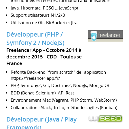
fonctionnels et recettes, formation aux utilisateurs
Java, Hibernate, PGSQL, JavaScript
Support utilisateurs N1/2/3
Utilisation de Git, BitBucket et Jira
Développeur (PHP /
Symfony 2 / NodeJS)
Freelancer App
Octobre 2014 à
décembre 2015
CDD
Toulouse
France
Refonte Back-end "from scratch" de l'application
https://freelancer-app.fr/
PHP, Symfony2, Git, Doctrine2, NodeJs, MongoDB
BDD (Behat, Selenium), API Rest
Environnement Mac (Vagrant, PHP Storm, WebStorm)
Collaboration : Slack, Trello, méthodes agiles (Kanban)
Développeur (Java / Play
Framework)