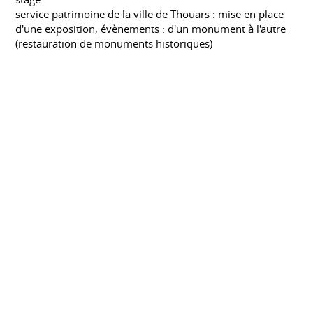
service patrimoine de la ville de Thouars : mise en place
d'une exposition, évènements : d'un monument à l'autre
(restauration de monuments historiques)
Maitrîse des Sciences et des Techniques
Patrimoine et Archéologie
Méditerranéen
UNIVERSITÉ AIX MARSEILLE 1 PROVENCE
Septembre 1999
stages d'études :
architecture AP, Valetta, Malte
muséum d'histoire naturelle de Bordeaux
DEUG Sciences de la Vie
UNIVERSITÉ LA ROCHELLE
Septembre 1996 à septembre 1999
spécialité biologie marine
stage
muséum d'histoire naturelle de La Rochelle