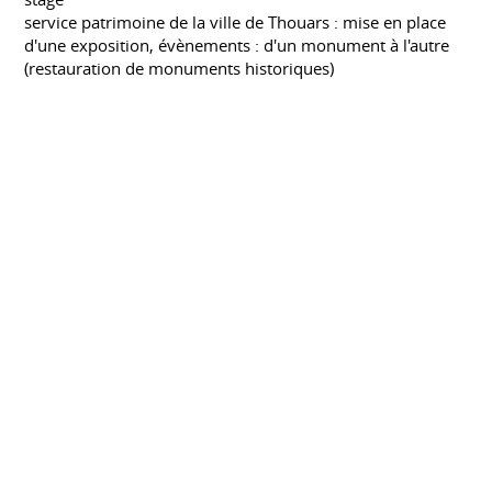
service patrimoine de la ville de Thouars : mise en place
d'une exposition, évènements : d'un monument à l'autre
(restauration de monuments historiques)
Maitrîse des Sciences et des Techniques
Patrimoine et Archéologie
Méditerranéen
UNIVERSITÉ AIX MARSEILLE 1 PROVENCE
Septembre 1999
stages d'études :
architecture AP, Valetta, Malte
muséum d'histoire naturelle de Bordeaux
DEUG Sciences de la Vie
UNIVERSITÉ LA ROCHELLE
Septembre 1996 à septembre 1999
spécialité biologie marine
stage
muséum d'histoire naturelle de La Rochelle