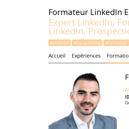
Formateur LinkedIn
E
Expert LinkedIn, Fo
LinkedIn, Prospect
#LinkedIn
#SocialSelling
#Formation
Accueil
Expériences
Formatio
M
I
O