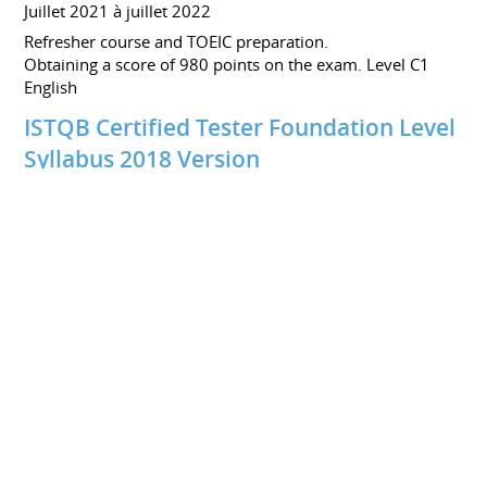
Juillet 2021 à juillet 2022
Refresher course and TOEIC preparation.
Obtaining a score of 980 points on the exam. Level C1
English
ISTQB Certified Tester Foundation Level
Syllabus 2018 Version
CFTL
Juin 2020
Certification ISTQB 20-CTFL-73936-FR
Symfony 3
OPENCLASSROOM
Mars 2017 à avril 2017
DPCT Génie Informatique
CNAM
2003 à 2005
CENTRES D'INTÉRÊT