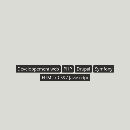
Développement web
PHP
Drupal
Symfony
HTML / CSS / Javascript