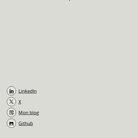
LinkedIn
X
Mon blog
Github